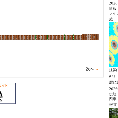
20
情報
ライ
旅・
次へ
→
注染
#71
暦に
20
伝統
四季
報道