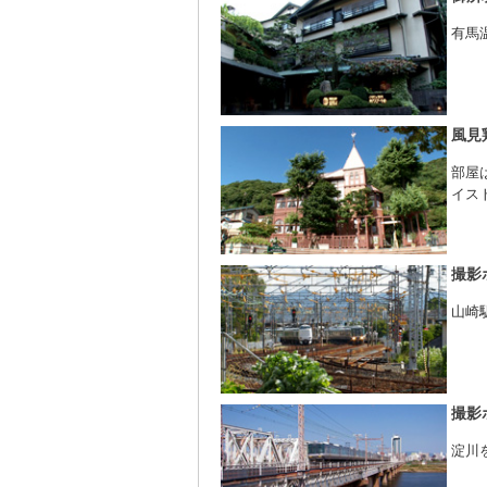
有馬
風見
部屋
イス
撮影
山崎
撮影
淀川