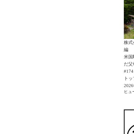
株式
編
米国
だ父
#174
トッ
20
ヒュ