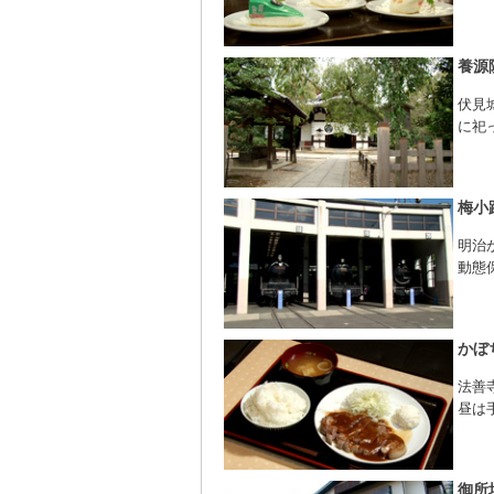
養源
伏見
に祀
梅小
明治
動態
かぼ
法善
昼は
御所