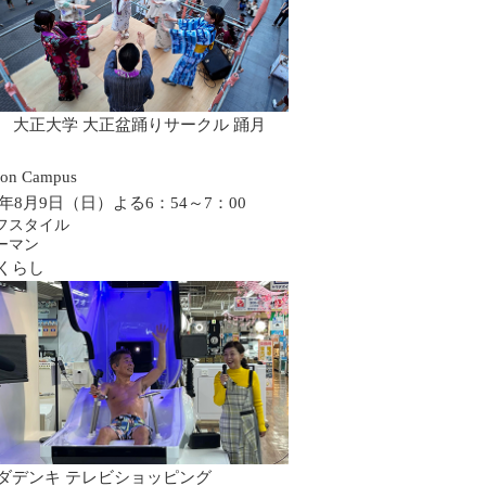
0 大正大学 大正盆踊りサークル 踊月
on Campus
26年8月9日（日）よる6：54～7：00
フスタイル
ーマン
くらし
ダデンキ テレビショッピング