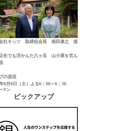
会社キッツ 取締役会長 堀田康之 後
駐在でも浮かんだ八ヶ岳 山小屋を営ん
母
プの源流
26年8月8日（土）よる6：00～6：30
ーマン
ピックアップ