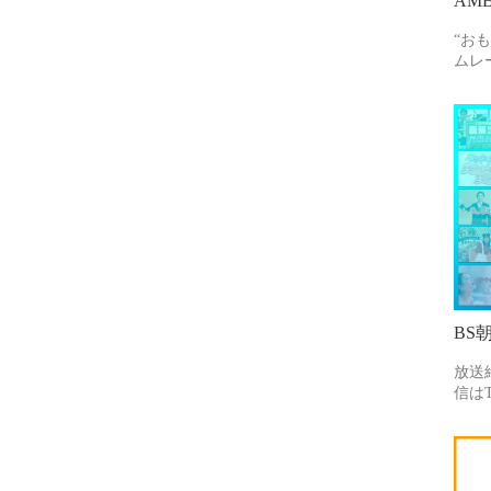
AMB
“お
ムレ
BS
放送
信はT