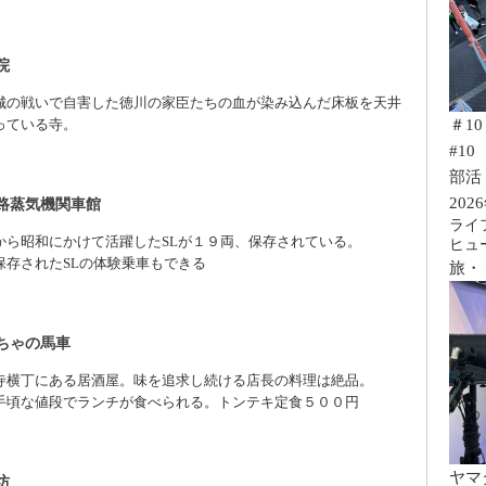
院
城の戦いで自害した徳川の家臣たちの血が染み込んだ床板を天井
＃1
っている寺。
#10
部活 
20
路蒸気機関車館
ライ
から昭和にかけて活躍したSLが１９両、保存されている。
ヒュ
保存されたSLの体験乗車もできる
旅・
ちゃの馬車
寺横丁にある居酒屋。味を追求し続ける店長の料理は絶品。
手頃な値段でランチが食べられる。トンテキ定食５００円
ヤマ
坊