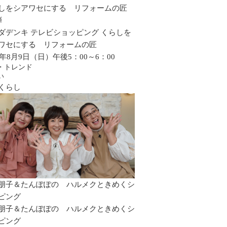
しをシアワセにする リフォームの匠
弾
ダデンキ テレビショッピング くらしを
ワセにする リフォームの匠
26年8月9日（日）午後5：00～6：00
・トレンド
い
くらし
朋子＆たんぽぽの ハルメクときめくシ
ピング
朋子＆たんぽぽの ハルメクときめくシ
ピング