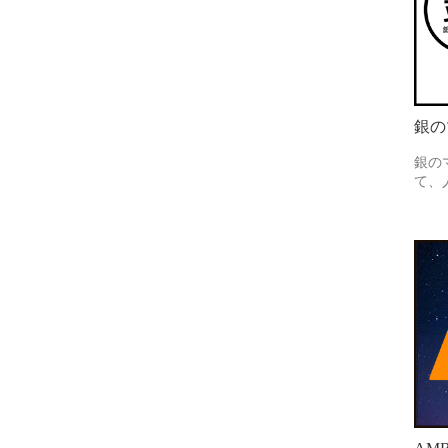
銀の
銀の
て、