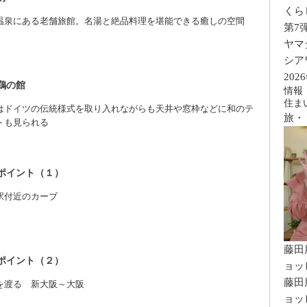
くら
温泉にある老舗旅館。名湯と絶品料理を堪能できる癒しの空間
第7
ヤマ
シア
20
鶏の館
情報
住ま
はドイツの伝統様式を取り入れながらも天井や窓枠などに和のテ
旅・
トも見られる
ポイント（１）
駅付近のカーブ
藤田
ポイント（２）
ョッ
藤田
を渡る 新大阪～大阪
ョッ