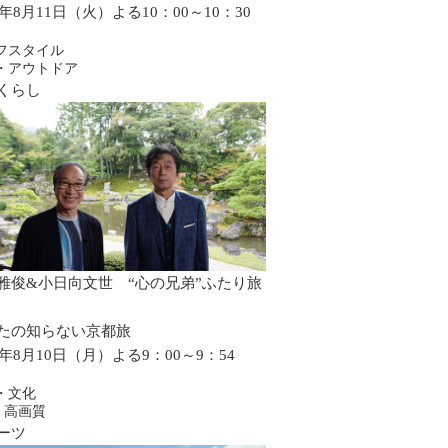
6年8月11日（火）よる10：00～10：30
フスタイル
・アウトドア
くらし
雅俊&小日向文世 “心の兄弟”ふたり旅
たの知らない京都旅
6年8月10日（月）よる9：00～9：54
・文化
・高画質
ーツ