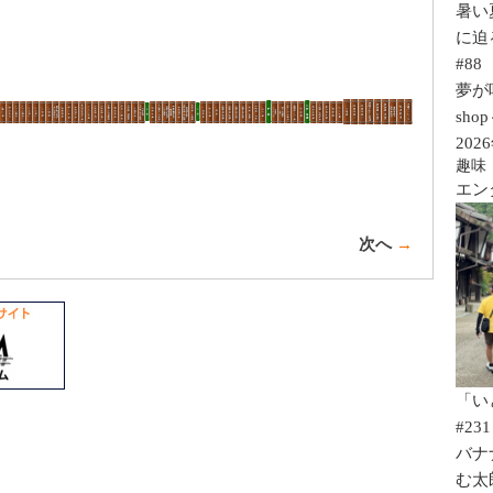
暑い
に迫
#88
夢が咲く
sho
202
趣味
エン
次へ
→
「い
#231
バナ
む太