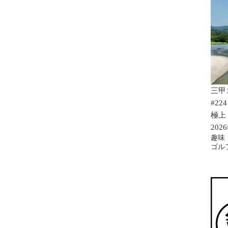
三甲
#224
極上
202
趣味
ゴル