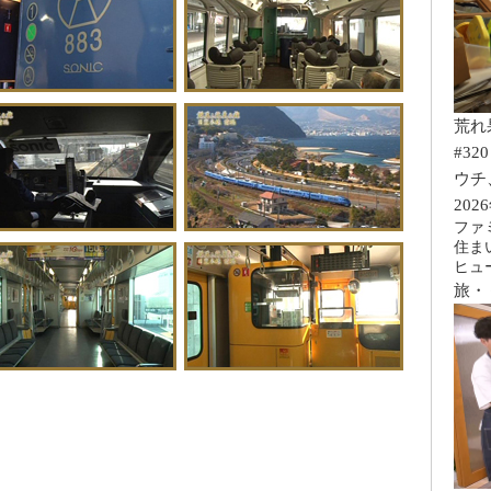
荒れ
#320
ウチ
202
ファ
住ま
ヒュ
旅・