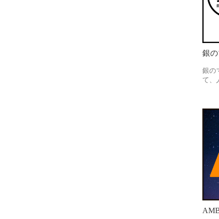
銀の
銀の
て、
AMB