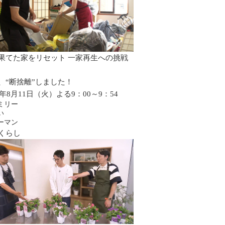
果てた家をリセット 一家再生への挑戦
、“断捨離”しました！
6年8月11日（火）よる9：00～9：54
ミリー
い
ーマン
くらし