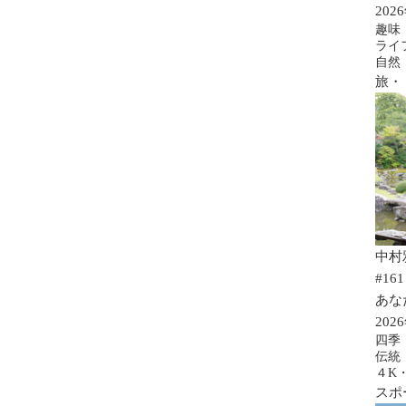
202
趣味
ライ
自然
旅・
中村
#161
あな
202
四季
伝統
４K
スポ