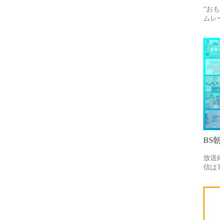
“お
ムレ
BS
放送
信はT