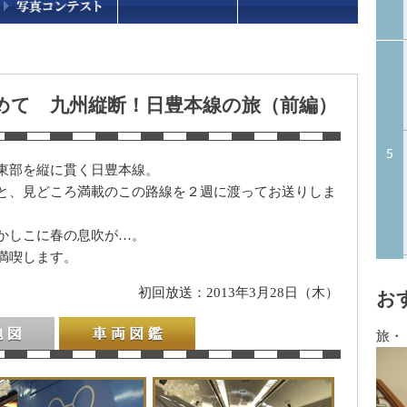
めて 九州縦断！日豊本線の旅（前編）
東部を縦に貫く日豊本線。
と、見どころ満載のこの路線を２週に渡ってお送りしま
かしこに春の息吹が…。
満喫します。
初回放送：2013年3月28日（木）
お
旅・
車両図鑑