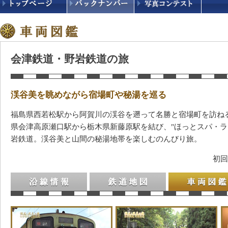
会津鉄道・野岩鉄道の旅
渓谷美を眺めながら宿場町や秘湯を巡る
福島県西若松駅から阿賀川の渓谷を遡って名勝と宿場町を訪ね
県会津高原瀬口駅から栃木県新藤原駅を結び、"ほっとスパ・ラ
岩鉄道。渓谷美と山間の秘湯地帯を楽しむのんびり旅。
初回
沿線情報
鉄道地図
車両図鑑