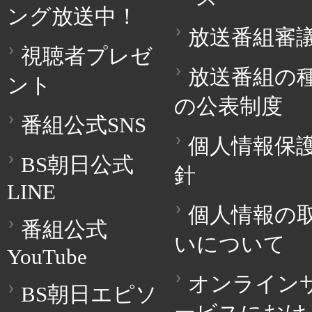
ング放送中！
放送番組審
視聴者プレゼ
放送番組の
ント
の公表制度
番組公式SNS
個人情報保
BS朝日公式
針
LINE
個人情報の
番組公式
いについて
YouTube
オンライン
BS朝日エピソ