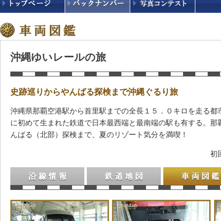
沖縄ゆいレールの旅
史跡巡りからやんばる探検まで沖縄ぐるり旅
沖縄県那覇空港駅から首里駅までの全長１５．０キロを走る都
に初めて生まれた鉄道で日本最西端と最南端の駅も有する。那
んばる（北部）探検まで、夏のリゾート気分を満喫！
初
沿線情報
鉄道地図
車両図鑑