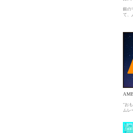
銀の
て、
AMB
“お
ムレ