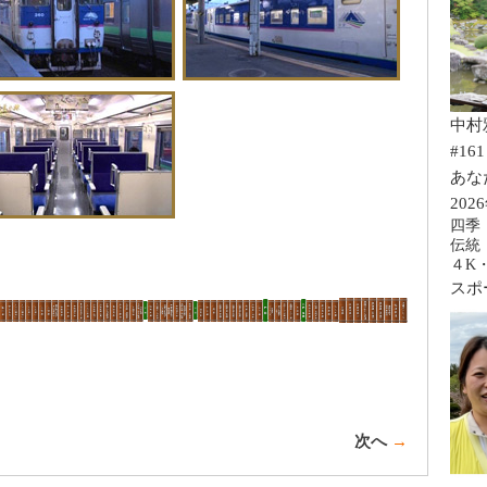
中村
#161
あな
202
四季
伝統
４K
スポ
次へ
→