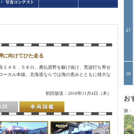
岬に向けてひた走る
長１４６．５キロ。勇払原野を駆け抜け、荒波打ち寄せ
ローカル本線。北海道ならでは海の恵みとともに雄大な
初回放送：2010年11月4日（木）
お
旅・
車両図鑑