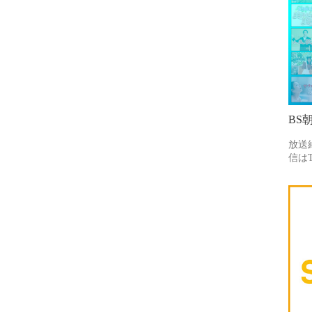
BS
放送
信はT