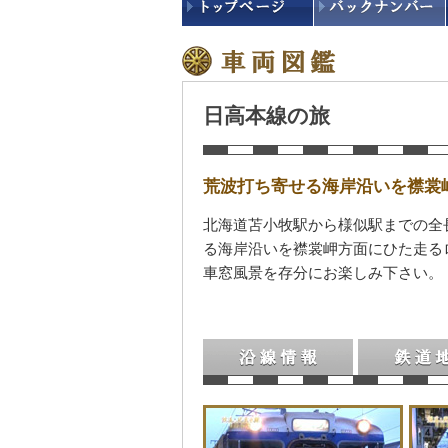
日高本線の旅
荒波打ち寄せる海岸沿いを襟裳
北海道苫小牧駅から様似駅までの全
る海岸沿いを襟裳岬方面にひた走る
車窓風景を存分にお楽しみ下さい。
沿線情報
鉄道地図