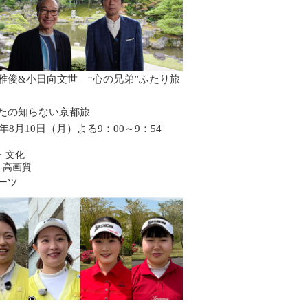
雅俊&小日向文世 “心の兄弟”ふたり旅
たの知らない京都旅
6年8月10日（月）よる9：00～9：54
・文化
・高画質
ーツ