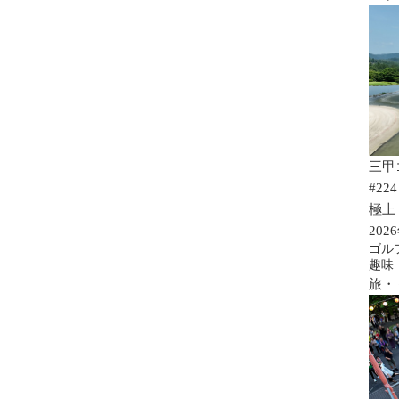
三甲
#224
極上
202
ゴル
趣味
旅・