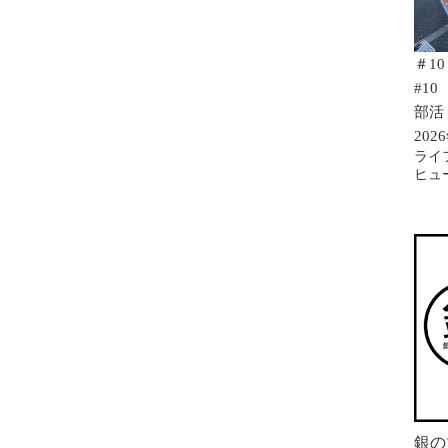
＃1
#10
部活 
20
ライ
ヒュ
銀の