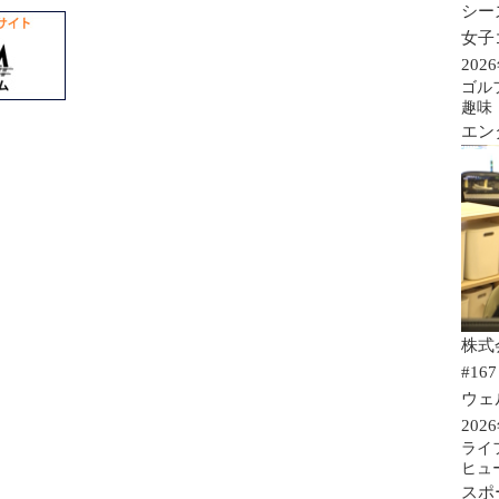
シー
女子
202
ゴル
趣味
エン
株式
#167
ウェ
202
ライ
ヒュ
スポ