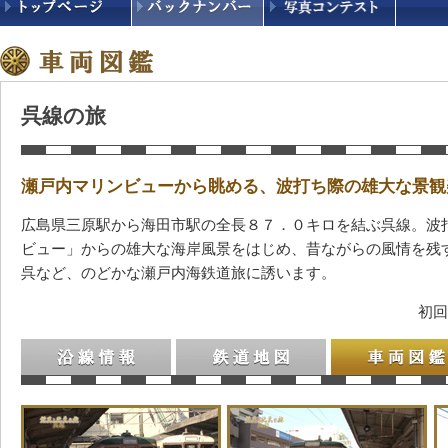
呉線の旅
瀬戸内マリンビューから眺める、波打ち際の雄大な景観
広島県三原駅から海田市駅の全長８７．０キロを結ぶ呉線。波
ビュー」からの雄大な海岸風景をはじめ、昔ながらの風情を残
呉など、のどかな瀬戸内海鉄道旅に誘います。
初回
沿線情報
鉄道地図
車両図鑑