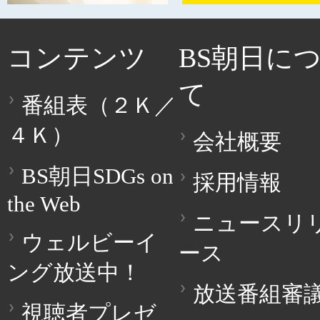
コンテンツ
BS朝日に
て
番組表（２Ｋ／
４Ｋ）
会社概要
BS朝日SDGs on
採用情報
the Web
ニュースリ
ウェルビーイ
ース
ング放送中！
放送番組審
視聴者プレゼ