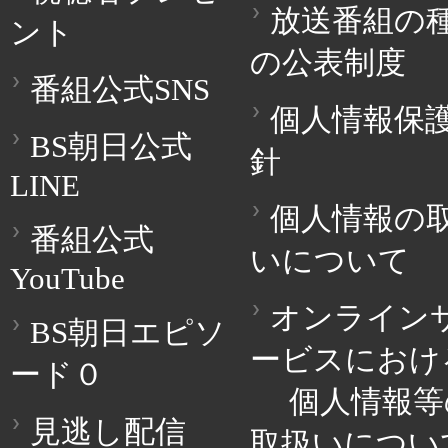
放送番組の
ント
の公表制度
番組公式SNS
個人情報保
BS朝日公式
針
LINE
個人情報の
番組公式
いについて
YouTube
オンライン
BS朝日エピソ
ービスにおけ
ード０
個人情報等
見逃し配信
取扱いについ