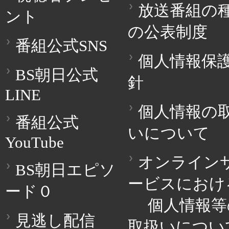
放送番組の
ント
の公表制度
番組公式SNS
個人情報保
BS朝日公式
針
LINE
個人情報の
番組公式
いについて
YouTube
オンライン
BS朝日エピソ
ービスにおけ
ード０
個人情報等
見逃し配信
取扱いについ