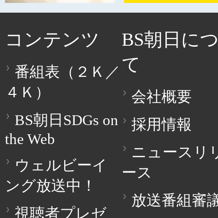
コンテンツ
BS朝日に
て
番組表（２Ｋ／
４Ｋ）
会社概要
BS朝日SDGs on
採用情報
the Web
ニュースリ
ウェルビーイ
ース
ング放送中！
放送番組審
視聴者プレゼ