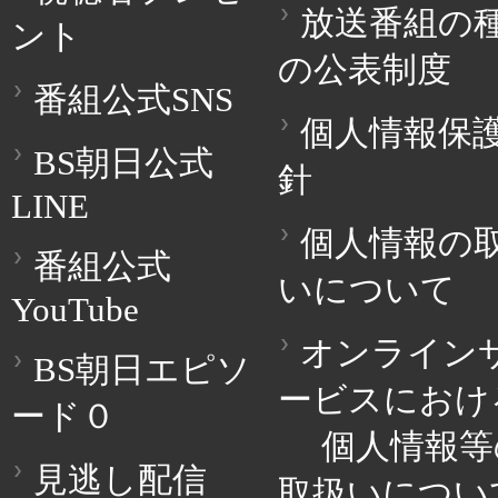
放送番組の
ント
の公表制度
番組公式SNS
個人情報保
BS朝日公式
針
LINE
個人情報の
番組公式
いについて
YouTube
オンライン
BS朝日エピソ
ービスにおけ
ード０
個人情報等
見逃し配信
取扱いについ