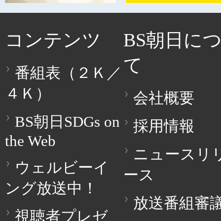
コンテンツ
BS朝日に
て
番組表（２Ｋ／
４Ｋ）
会社概要
BS朝日SDGs on
採用情報
the Web
ニュースリ
ウェルビーイ
ース
ング放送中！
放送番組審
視聴者プレゼ