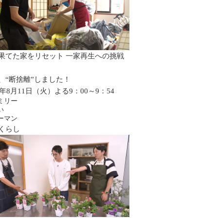
果てた家をリセット 一家再生への挑戦
、“断捨離”しました！
6年8月11日（火）よる9：00～9：54
ミリー
い
ーマン
くらし