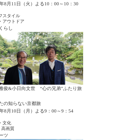
6年8月11日（火）よる10：00～10：30
フスタイル
・アウトドア
くらし
雅俊&小日向文世 “心の兄弟”ふたり旅
たの知らない京都旅
6年8月10日（月）よる9：00～9：54
・文化
・高画質
ーツ