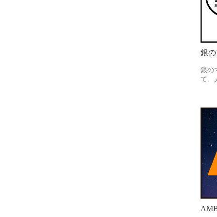
銀の
銀の
て、
AMB