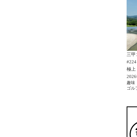
三甲
#224
極上
202
趣味
ゴル