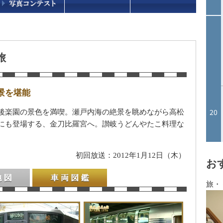
旅
景を堪能
後楽園の景色を満喫。瀬戸内海の絶景を眺めながら高松
にも登場する、金刀比羅宮へ。讃岐うどんやたこ料理な
初回放送：2012年1月12日（木）
お
旅・
車両図鑑