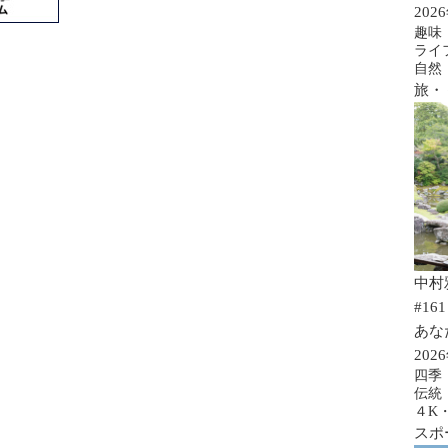
202
趣味
ライ
自然
旅・
中村
#161
あな
202
四季
伝統
４K
スポ