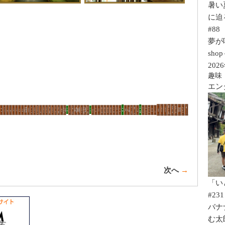
暑い
に迫
#88
夢が咲く
sho
202
趣味
エン
次へ
→
「い
#231
バナ
む太