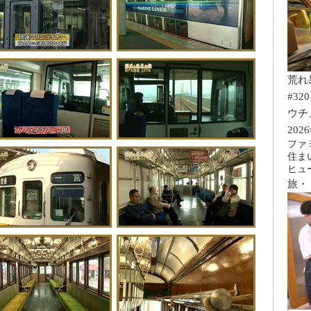
荒れ
#320
ウチ
202
ファ
住ま
ヒュ
旅・