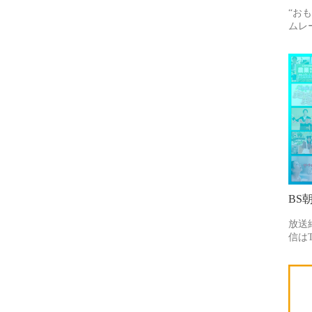
“お
ムレ
BS
放送
信はT