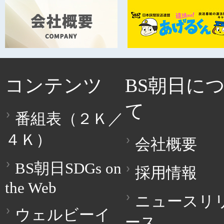
コンテンツ
BS朝日に
て
番組表（２Ｋ／
４Ｋ）
会社概要
BS朝日SDGs on
採用情報
the Web
ニュースリ
ウェルビーイ
ース