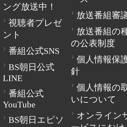
ング放送中！
放送番組審
視聴者プレゼ
放送番組の
ント
の公表制度
番組公式SNS
個人情報保
BS朝日公式
針
LINE
個人情報の
番組公式
いについて
YouTube
オンライン
BS朝日エピソ