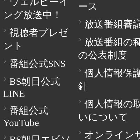
ウェルビーイ
ース
ング放送中！
放送番組審
視聴者プレゼ
放送番組の
ント
の公表制度
番組公式SNS
個人情報保
BS朝日公式
針
LINE
個人情報の
番組公式
いについて
YouTube
オンライン
BS朝日エピソ