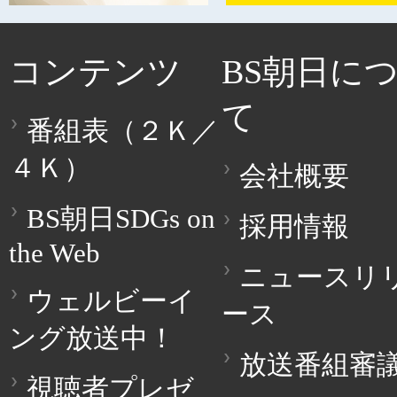
コンテンツ
BS朝日に
て
番組表（２Ｋ／
４Ｋ）
会社概要
BS朝日SDGs on
採用情報
the Web
ニュースリ
ウェルビーイ
ース
ング放送中！
放送番組審
視聴者プレゼ