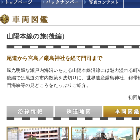
山陽本線の旅(後編）
尾道から宮島／厳島神社を経て門司まで
風光明媚な瀬戸内海沿いを走る山陽本線沿線には魅力溢れる町
後編では尾道の市内散策を皮切りに、世界遺産厳島神社、錦帯
門海峡等の見どころをたっぷりご紹介。
初回放
沿線情報
鉄道地図
車両図鑑