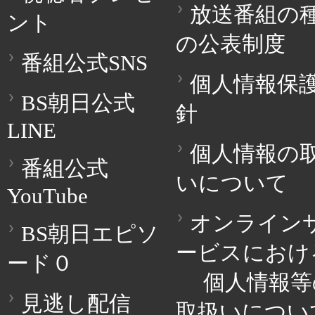
放送番組の
ント
の公表制度
番組公式SNS
個人情報保
BS朝日公式
針
LINE
個人情報の
番組公式
いについて
YouTube
オンライン
BS朝日エピソ
ービスにおけ
ード０
個人情報等
見逃し配信
取扱いについ