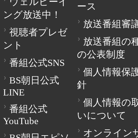
ウェルビーイ
ース
ング放送中！
放送番組審
視聴者プレゼ
放送番組の
ント
の公表制度
番組公式SNS
個人情報保
BS朝日公式
針
LINE
個人情報の
番組公式
いについて
YouTube
オンライン
BS朝日エピソ