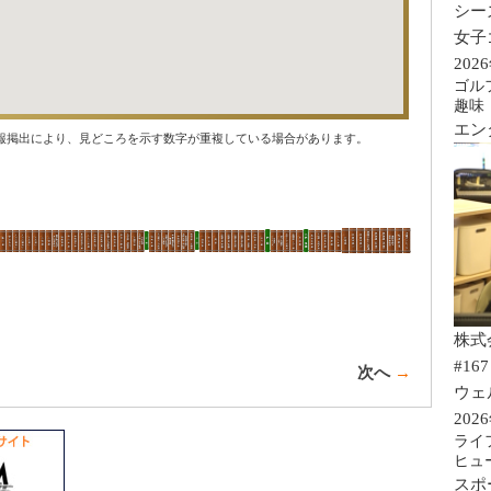
シー
女子
202
ゴル
趣味
エン
報掲出により、見どころを示す数字が重複している場合があります。
株式
#167
次へ
→
ウェ
202
ライ
ヒュ
スポ