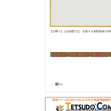
【お断り】上記地図では、近接する複数路線の情
←
前へ