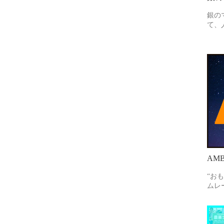
銀の
て、
AMB
“お
ムレ