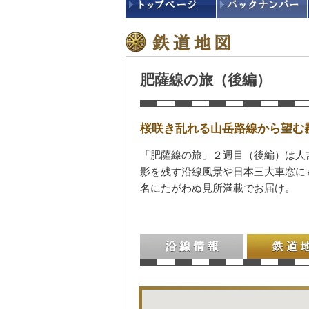
肥薩線の旅（後編）
桜咲き乱れる山岳路線から望む
「肥薩線の旅」２週目（後編）は人
影を残す沿線風景や日本三大車窓に
名にたがわぬ見所満載でお届け。
沿線情報
鉄道地図