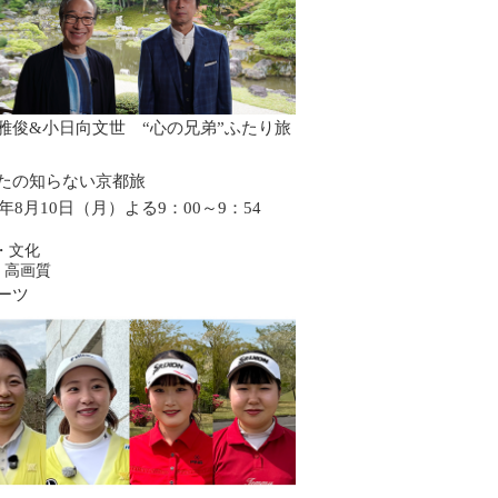
雅俊&小日向文世 “心の兄弟”ふたり旅
たの知らない京都旅
6年8月10日（月）よる9：00～9：54
・文化
・高画質
ーツ