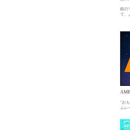
銀の
て、
AMB
“お
ムレ