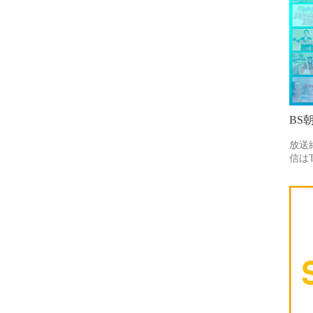
BS
放送
信はT