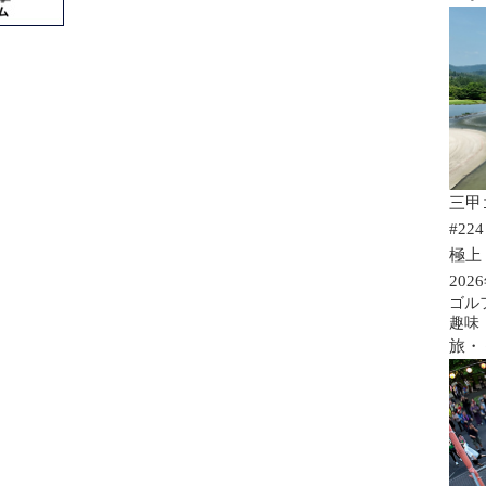
三甲
#224
極上
202
ゴル
趣味
旅・