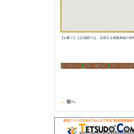
【お断り】上記地図では、近接する複数路線の情
←
前へ