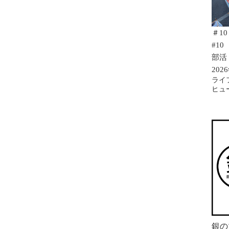
＃1
#10
部活 
20
ライ
ヒュ
銀の