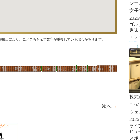
シー
女子
202
ゴル
趣味
エン
報掲出により、見どころを示す数字が重複している場合があります。
株式
#167
次へ
→
ウェ
202
ライ
ヒュ
スポ