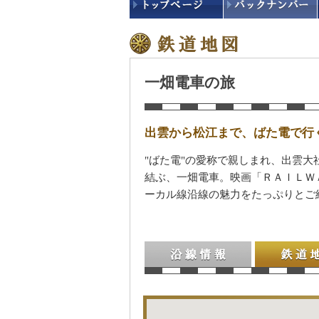
一畑電車の旅
出雲から松江まで、ばた電で行
"ばた電"の愛称で親しまれ、出雲
結ぶ、一畑電車。映画「ＲＡＩＬＷ
ーカル線沿線の魅力をたっぷりとご
沿線情報
鉄道地図