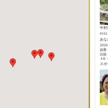
中村
#161
あな
202
四季
伝統
４K
スポ