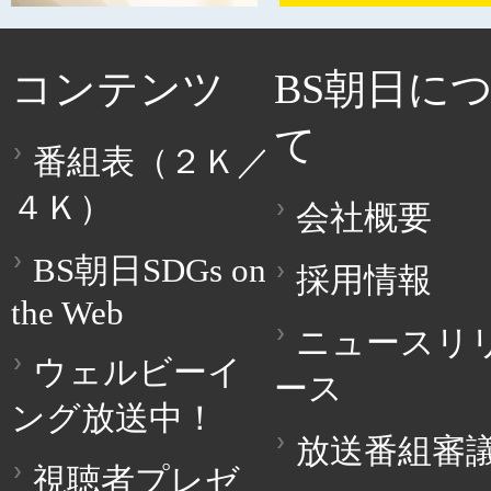
コンテンツ
BS朝日に
て
番組表（２Ｋ／
４Ｋ）
会社概要
BS朝日SDGs on
採用情報
the Web
ニュースリ
ウェルビーイ
ース
ング放送中！
放送番組審
視聴者プレゼ