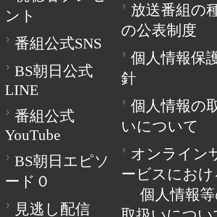
放送番組の
ント
の公表制度
番組公式SNS
個人情報保
BS朝日公式
針
LINE
個人情報の
番組公式
いについて
YouTube
オンライン
BS朝日エピソ
ービスにおけ
ード０
個人情報等
見逃し配信
取扱いについ