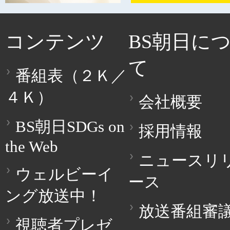
コンテンツ
BS朝日に
て
番組表（２Ｋ／
４Ｋ）
会社概要
BS朝日SDGs on
採用情報
the Web
ニュースリ
ウェルビーイ
ース
ング放送中！
放送番組審
視聴者プレゼ