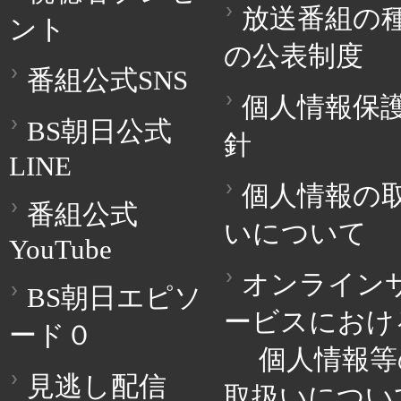
放送番組の
ント
の公表制度
番組公式SNS
個人情報保
BS朝日公式
針
LINE
個人情報の
番組公式
いについて
YouTube
オンライン
BS朝日エピソ
ービスにおけ
ード０
個人情報等
見逃し配信
取扱いについ