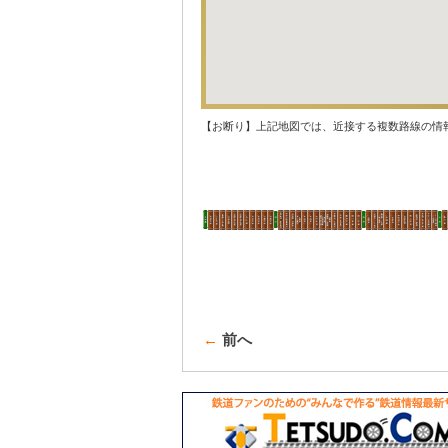
【お断り】上記地図では、近接する複数路線の情
←
前へ