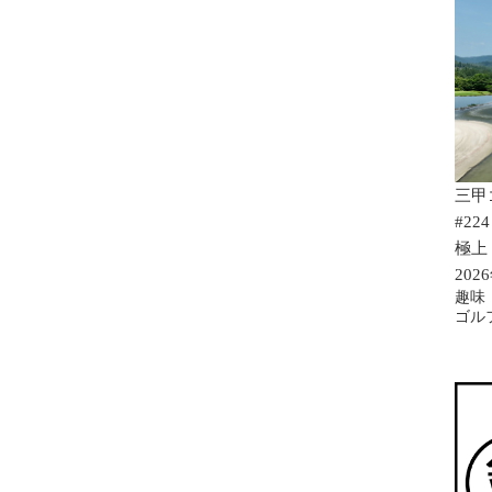
三甲
#224
極上
202
趣味
ゴル