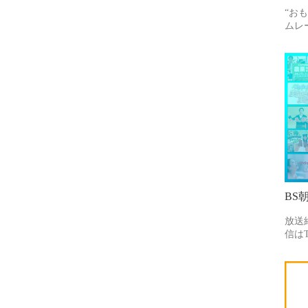
“お
ムレ
BS
放送
信はT