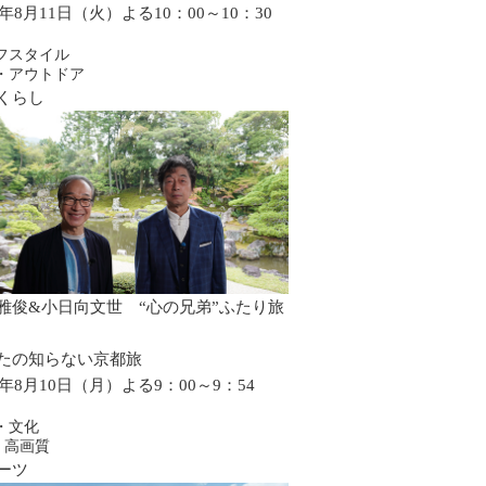
6年8月11日（火）よる10：00～10：30
フスタイル
・アウトドア
くらし
雅俊&小日向文世 “心の兄弟”ふたり旅
たの知らない京都旅
6年8月10日（月）よる9：00～9：54
・文化
・高画質
ーツ