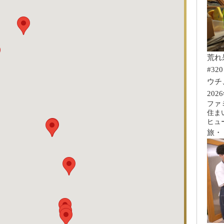
荒れ
#320
ウチ
202
ファ
住ま
ヒュ
旅・