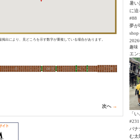
暑い
に迫
#88
夢が咲く
sho
202
報掲出により、見どころを示す数字が重複している場合があります。
趣味
エン
次へ
→
「い
#231
バナ
む太