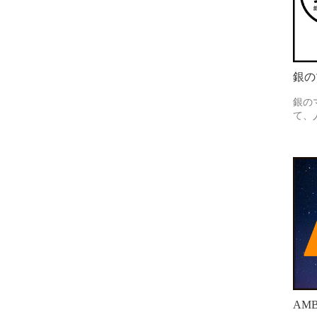
銀の
銀の
て、
AMB