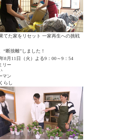
果てた家をリセット 一家再生への挑戦
、“断捨離”しました！
6年8月11日（火）よる9：00～9：54
ミリー
い
ーマン
くらし