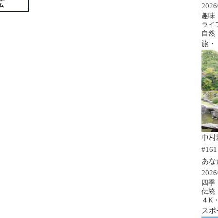
202
趣味
ライ
自然
旅・
中村
#161
あな
202
四季
伝統
４K
スポ