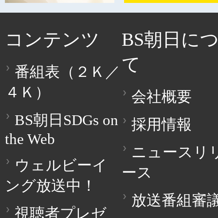
コンテンツ
BS朝日に
て
番組表（２Ｋ／
４Ｋ）
会社概要
BS朝日SDGs on
採用情報
the Web
ニュースリ
ウェルビーイ
ース
ング放送中！
放送番組審
視聴者プレゼ