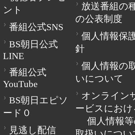
放送番組の
ント
の公表制度
番組公式SNS
個人情報保
BS朝日公式
針
LINE
個人情報の
番組公式
いについて
YouTube
オンライン
BS朝日エピソ
ービスにおけ
ード０
個人情報等
見逃し配信
取扱いについ