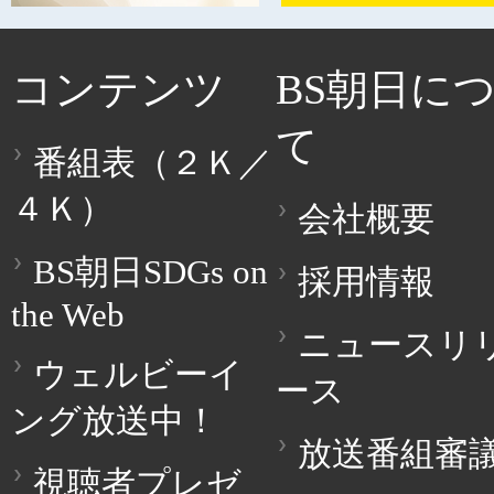
コンテンツ
BS朝日に
て
番組表（２Ｋ／
４Ｋ）
会社概要
BS朝日SDGs on
採用情報
the Web
ニュースリ
ウェルビーイ
ース
ング放送中！
放送番組審
視聴者プレゼ