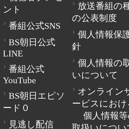
放送番組の
ント
の公表制度
番組公式SNS
個人情報保
BS朝日公式
針
LINE
個人情報の
番組公式
いについて
YouTube
オンライン
BS朝日エピソ
ービスにおけ
ード０
個人情報等
見逃し配信
取扱いについ