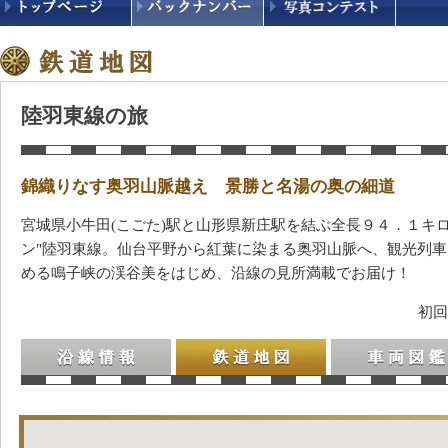
陸羽東線の旅
錦織りなす奥羽山脈越え 景勝と名湯の奥の細道
宮城県小牛田(こごた)駅と山形県新庄駅を結ぶ全長９４．１キ
ン"陸羽東線。仙台平野から紅葉に染まる奥羽山脈へ、観光列
める鳴子峡の渓谷美をはじめ、沿線の見所満載でお届け！
初回
沿線情報
鉄道地図
車両図鑑