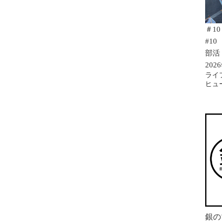
＃1
#10
部活 
20
ライ
ヒュ
銀の