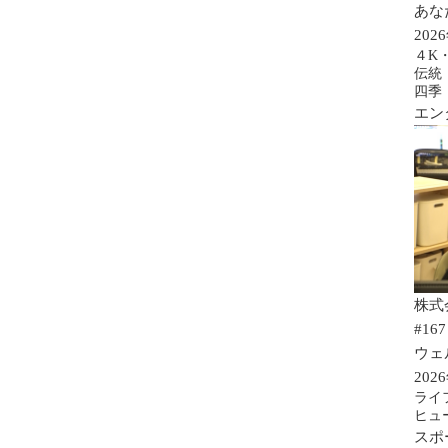
あな
202
４K
伝統
四季
エン
株式
#167
ウェ
202
ライ
ヒュ
スポ