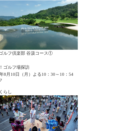
ゴルフ倶楽部 谷汲コース①
！ゴルフ場探訪
6年8月10日（月）よる10：30～10：54
フ
くらし