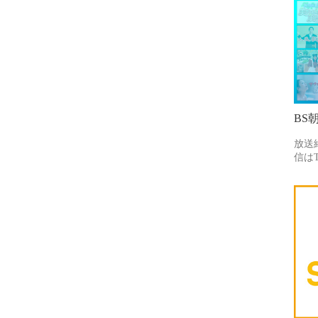
BS
放送
信はT