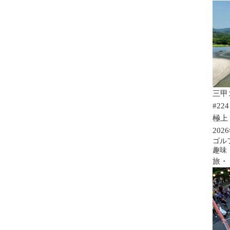
三甲
#224
極上
202
ゴル
趣味
旅・