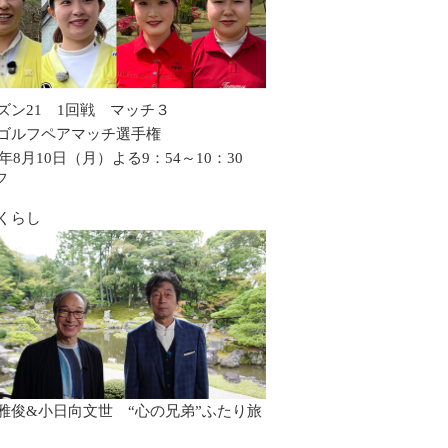
ズン21 1回戦 マッチ３
ゴルフペアマッチ選手権
6年8月10日（月）よる9：54～10：30
フ
くらし
雅俊&小日向文世 “心の兄弟”ふたり旅