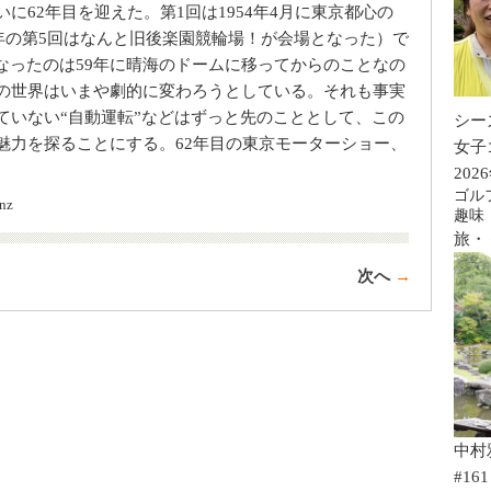
に62年目を迎えた。第1回は1954年4月に東京都心の
8年の第5回はなんと旧後楽園競輪場！が会場となった）で
なったのは59年に晴海のドームに移ってからのことなの
の世界はいまや劇的に変わろうとしている。それも事実
ていない“自動運転”などはずっと先のこととして、この
シー
魅力を探ることにする。62年目の東京モーターショー、
女子
202
ゴル
nz
趣味
旅・
次へ
→
中村
#161