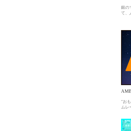
銀の
て、
AMB
“お
ムレ