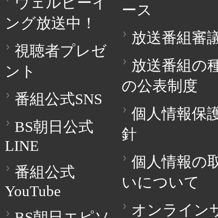
ウェルビーイ
ース
ング放送中！
放送番組審
視聴者プレゼ
放送番組の
ント
の公表制度
番組公式SNS
個人情報保
BS朝日公式
針
LINE
個人情報の
番組公式
いについて
YouTube
オンライン
BS朝日エピソ