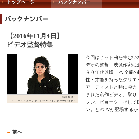
【2016年11月4日】
ビデオ監督特集
今回はヒット曲を生むい
デオの監督、映像作家に
８０年代以降、PV全盛
性・才能を持ったクリエ
アーティストと時に協力
まれた名作ビデオ。取り
写真提供：
ソニー・ミュージックジャパンインターナショナル
ソン、ビョーク、そして
ン。どのPVが登場する
←
前へ