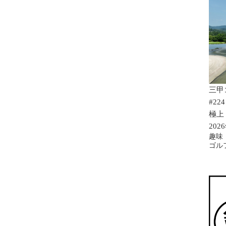
三甲
#224
極上
202
趣味
ゴル