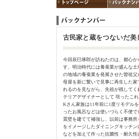
古民家と蔵をつないだ美
今回辰巳琢郎が訪ねたのは、都心か
す。明治時代には養蚕業が盛んな土
の地域の養蚕業を発展させた曽祖父
母屋を新に繋いで見事に再生した家
れるのを見ながら、先祖が残してく
テリアデザイナーとして 培ったこ
Kさん家族は11年前に1度リモデル
ったお風呂などは使いづらく不便で
震壁を建てて補強し、以前は事務所
をイメージしたダイニングキッチン
などを加えて作った抗菌性・耐久性