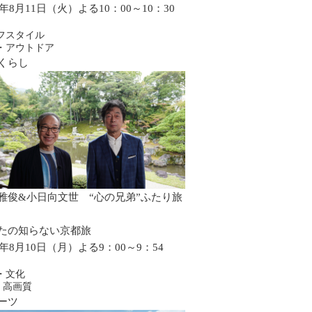
6年8月11日（火）よる10：00～10：30
フスタイル
・アウトドア
くらし
雅俊&小日向文世 “心の兄弟”ふたり旅
たの知らない京都旅
6年8月10日（月）よる9：00～9：54
・文化
・高画質
ーツ