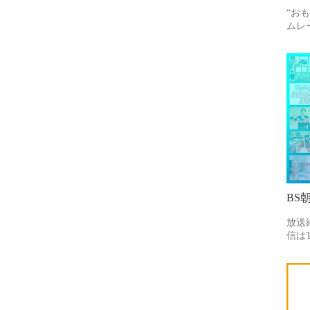
“お
ムレ
BS
放送
信はT