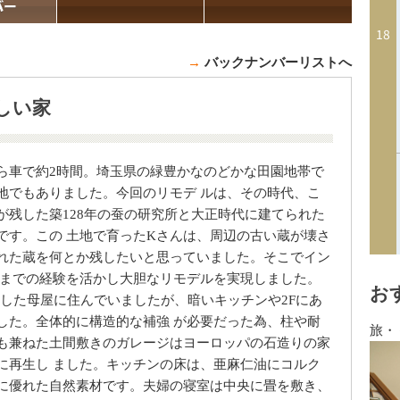
→
バックナンバーリストへ
しい家
ら車で約2時間。埼玉県の緑豊かなのどかな田園地帯で
地でもありました。今回のリモデ ルは、その時代、こ
が残した築128年の蚕の研究所と大正時代に建てられた
です。この 土地で育ったKさんは、周辺の古い蔵が壊さ
れた蔵を何とか残したいと思っていました。そこでイン
れまでの経験を活かし大胆なリモデルを実現しました。
お
をした母屋に住んでいましたが、暗いキッチンや2Fにあ
した。全体的に構造的な補強 が必要だった為、柱や耐
旅・
も兼ねた土間敷きのガレージはヨーロッパの石造りの家
に再生し ました。キッチンの床は、亜麻仁油にコルク
に優れた自然素材です。夫婦の寝室は中央に畳を敷き、