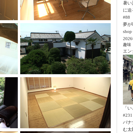
暑い
に迫
#88
夢が咲く
sho
202
趣味
エン
「い
#231
バナ
む太