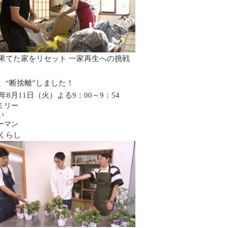
果てた家をリセット 一家再生への挑戦
、“断捨離”しました！
6年8月11日（火）よる9：00～9：54
ミリー
い
ーマン
くらし