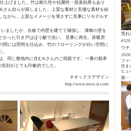
で仕上げました。竹は耐久性や抗菌性・脱臭効果もあり
でKさん自らが探しました。上質な素材と安価な素材を組
しながら、上質なイメージを壊さずに見事にリモデルす
けていましたが、合板で内壁を建てて補強し、漆喰の壁を
荒れ
どかった引き戸はほう酸で洗い、 見事に再生。床暖房
#320
との間には照明を仕込み、竹のフローリングが白い空間に
ウチ
た。
202
は、同じ敷地内に住むKさんのご両親です。一番の親孝
ファ
の笑顔がとても印象的でした。
住ま
ヒュ
ネオックスデザイン
旅・
http://www.neox-d.com/