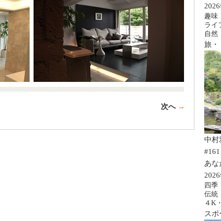
202
趣味
ライ
自然
旅・
次へ
→
中村
#161
あな
202
四季
伝統
４K
スポ