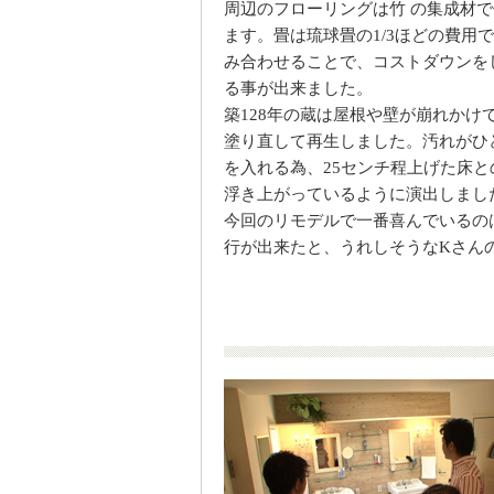
周辺のフローリングは竹 の集成材
ます。畳は琉球畳の1/3ほどの費用
み合わせることで、コストダウンを
る事が出来ました。
築128年の蔵は屋根や壁が崩れか
塗り直して再生しました。汚れがひ
を入れる為、25センチ程上げた床
浮き上がっているように演出しまし
今回のリモデルで一番喜んでいるの
行が出来たと、うれしそうなKさん