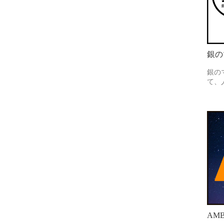
銀の
銀の
て、
AMB