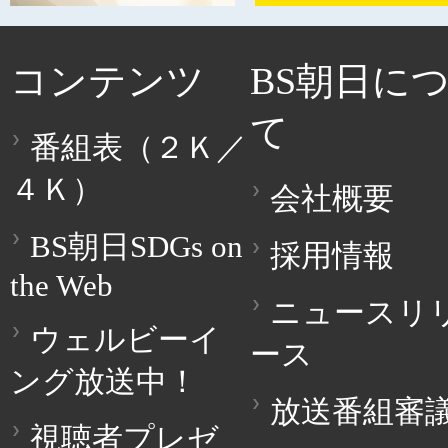
コンテンツ
BS朝日に
て
番組表（２Ｋ／
４Ｋ）
会社概要
BS朝日SDGs on
採用情報
the Web
ニュースリ
ウェルビーイ
ース
ング放送中！
放送番組審
視聴者プレゼ