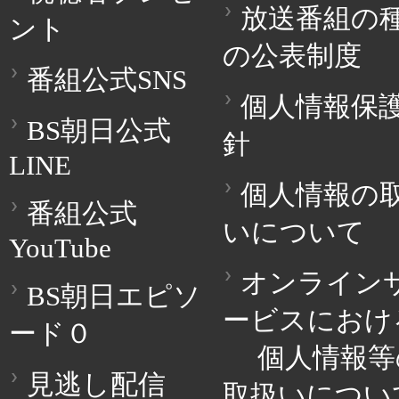
放送番組の
ント
の公表制度
番組公式SNS
個人情報保
BS朝日公式
針
LINE
個人情報の
番組公式
いについて
YouTube
オンライン
BS朝日エピソ
ービスにおけ
ード０
個人情報等
見逃し配信
取扱いについ