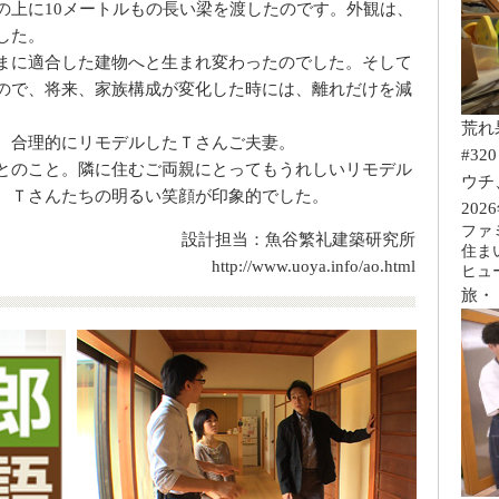
の上に10メートルもの長い梁を渡したのです。外観は、
した。
まに適合した建物へと生まれ変わったのでした。そして
ので、将来、家族構成が変化した時には、離れだけを減
。
荒れ
、合理的にリモデルしたＴさんご夫妻。
#320
とのこと。隣に住むご両親にとってもうれしいリモデル
ウチ
、Ｔさんたちの明るい笑顔が印象的でした。
202
ファ
設計担当：魚谷繁礼建築研究所
住ま
http://www.uoya.info/ao.html
ヒュ
旅・