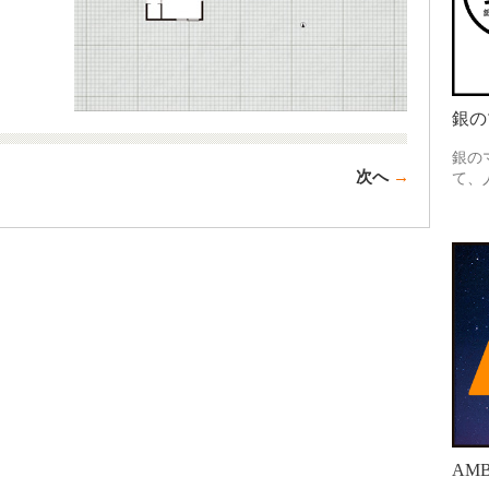
銀の
銀の
次へ
→
て、
AMB