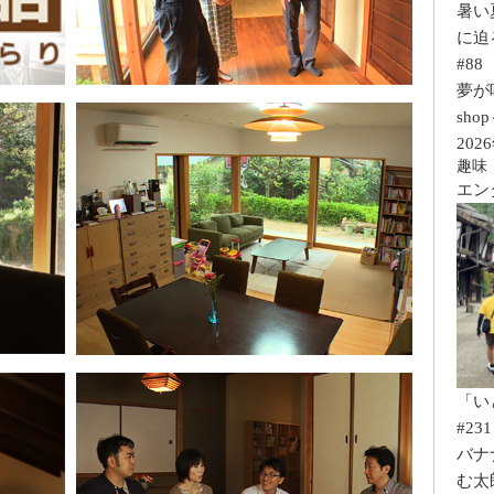
暑い
に迫
#88
夢が咲く
sho
202
趣味
エン
「い
#231
バナ
む太