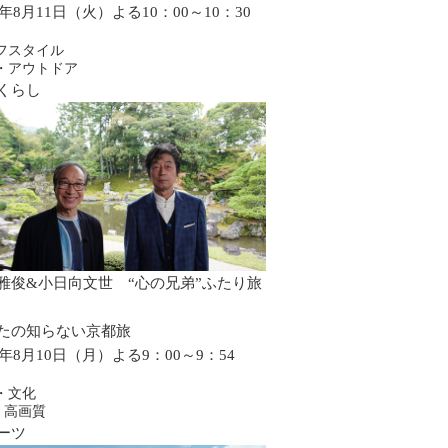
6年8月11日（火）よる10：00～10：30
フスタイル
・アウトドア
くらし
雅俊&小日向文世 “心の兄弟”ふたり旅
たの知らない京都旅
6年8月10日（月）よる9：00～9：54
・文化
・高画質
ーツ