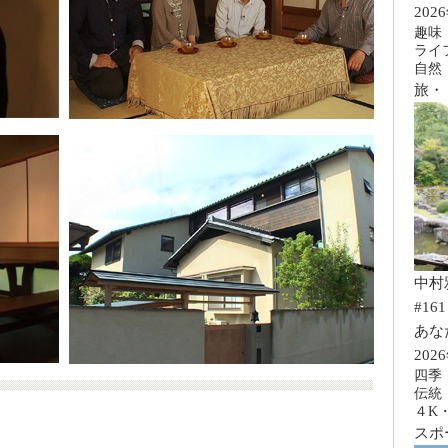
202
趣味
ライ
自然
旅・
中村
#161
あな
202
四季
伝統
４K
スポ