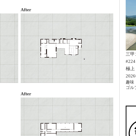
After
三甲
#224
極上
202
趣味
ゴル
After