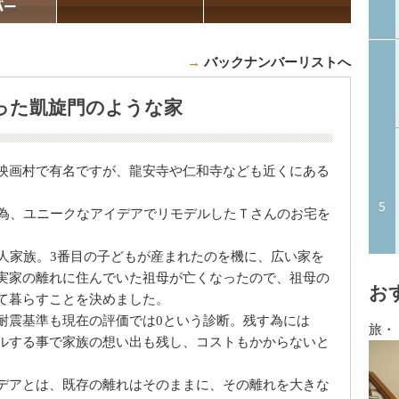
→
バックナンバーリストへ
った凱旋門のような家
映画村で有名ですが、龍安寺や仁和寺なども近くにある
す為、ユニークなアイデアでリモデルしたＴさんのお宅を
5人家族。3番目の子どもが産まれたのを機に、広い家を
実家の離れに住んでいた祖母が亡くなったので、祖母の
お
て暮らすことを決めました。
耐震基準も現在の評価では0という診断。残す為には
旅・
ルする事で家族の想い出も残し、コストもかからないと
デアとは、既存の離れはそのままに、その離れを大きな