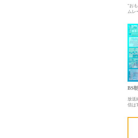
“お
ムレ
BS
放送
信はT