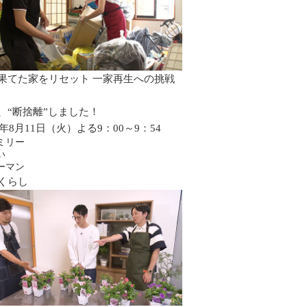
果てた家をリセット 一家再生への挑戦
、“断捨離”しました！
6年8月11日（火）よる9：00～9：54
ミリー
い
ーマン
くらし