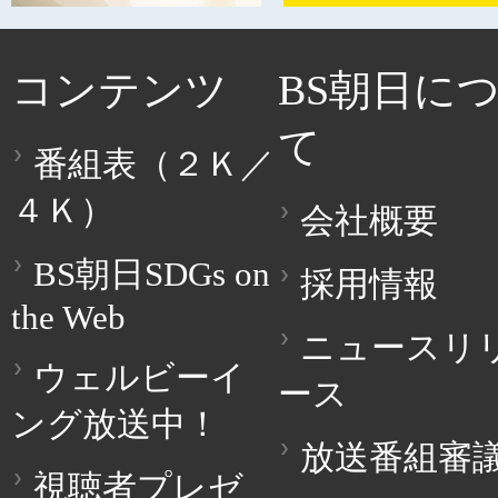
コンテンツ
BS朝日に
て
番組表（２Ｋ／
４Ｋ）
会社概要
BS朝日SDGs on
採用情報
the Web
ニュースリ
ウェルビーイ
ース
ング放送中！
放送番組審
視聴者プレゼ