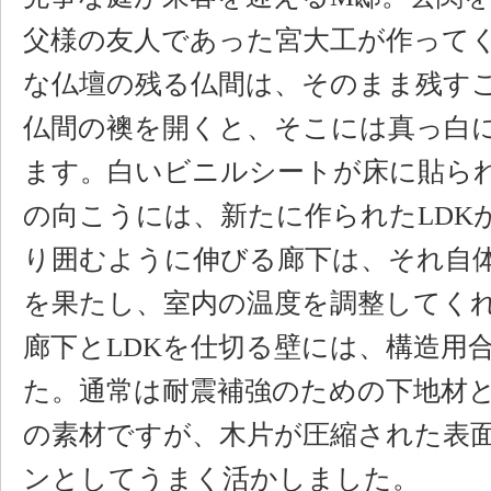
父様の友人であった宮大工が作って
な仏壇の残る仏間は、そのまま残す
仏間の襖を開くと、そこには真っ白
ます。白いビニルシートが床に貼ら
の向こうには、新たに作られたLDKが
り囲むように伸びる廊下は、それ自
を果たし、室内の温度を調整してく
廊下とLDKを仕切る壁には、構造用
た。通常は耐震補強のための下地材
の素材ですが、木片が圧縮された表
ンとしてうまく活かしました。