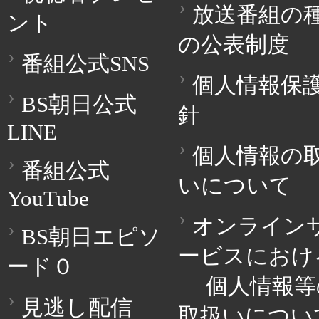
放送番組の
ント
の公表制度
番組公式SNS
個人情報保
BS朝日公式
針
LINE
個人情報の
番組公式
いについて
YouTube
オンライン
BS朝日エピソ
ービスにおけ
ード０
個人情報等
見逃し配信
取扱いについ