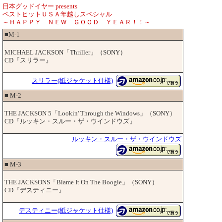
日本グッドイヤー presents
ベストヒットＵＳＡ年越しスペシャル
～ＨＡＰＰＹ ＮＥＷ ＧＯＯＤ ＹＥＡＲ！！～
■M-1
MICHAEL JACKSON「Thriller」（SONY）
CD『スリラー』
スリラー(紙ジャケット仕様)
■ M-2
THE JACKSON 5「Lookin' Through the Windows」（SONY）
CD『ルッキン・スルー・ザ・ウインドウズ』
ルッキン・スルー・ザ・ウインドウズ
■ M-3
THE JACKSONS「Blame It On The Boogie」（SONY）
CD『デスティニー』
デスティニー(紙ジャケット仕様)