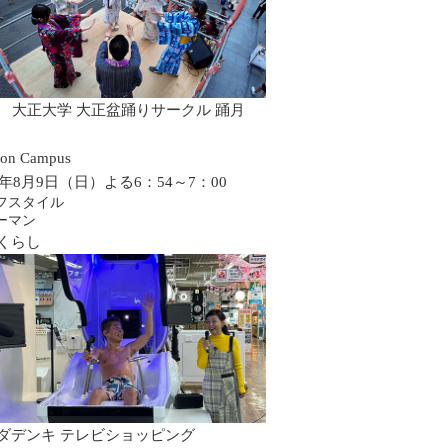
0 大正大学 大正盆踊りサークル 踊月
on Campus
26年8月9日（日）よる6：54～7：00
フスタイル
ーマン
くらし
ダデンキ テレビショッピング