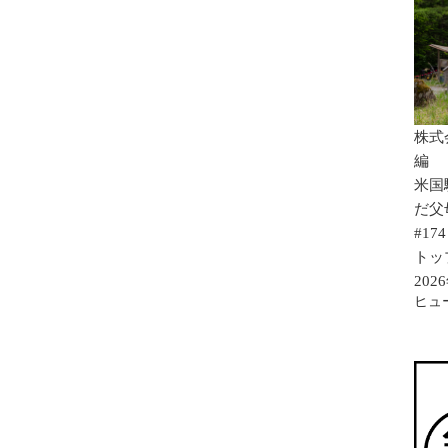
株式
編
米国
だ父
#174
トッ
20
ヒュ