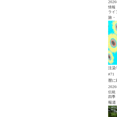
20
情報
ライ
旅・
注染
#71
暦に
20
伝統
四季
報道