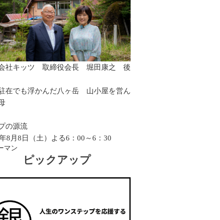
会社キッツ 取締役会長 堀田康之 後
駐在でも浮かんだ八ヶ岳 山小屋を営ん
母
プの源流
26年8月8日（土）よる6：00～6：30
ーマン
ピックアップ