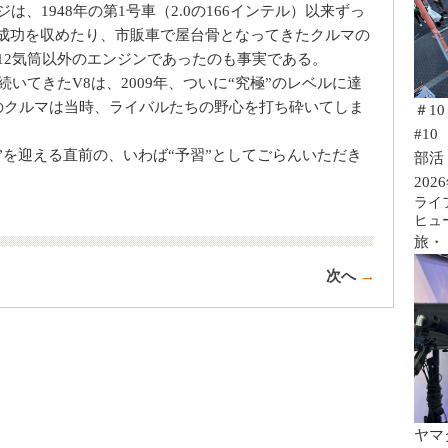
は、1948年の第1号車（2.0の166インテル）以来ずっ
成功を収めたり、市販車で屋台骨となってきたクルマの
、12気筒以外のエンジンであったのも事実である。
続いてきたV8は、2009年、ついに“究極”のレベルに達
そのクルマは当時、ライバルたちの野心を打ち砕いてしま
＃1
#10
8”を迎える直前の、いわば“予習”としてごらんいただき
部活 
20
ライ
ヒュ
旅・
次へ
→
ヤマ