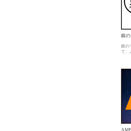
銀の
銀の
て、
AMB