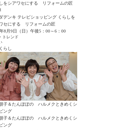
しをシアワセにする リフォームの匠
弾
ダデンキ テレビショッピング くらしを
ワセにする リフォームの匠
26年8月9日（日）午後5：00～6：00
・トレンド
い
くらし
朋子＆たんぽぽの ハルメクときめくシ
ピング
朋子＆たんぽぽの ハルメクときめくシ
ピング