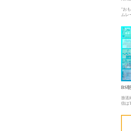
“お
ムレ
BS
放送
信はT