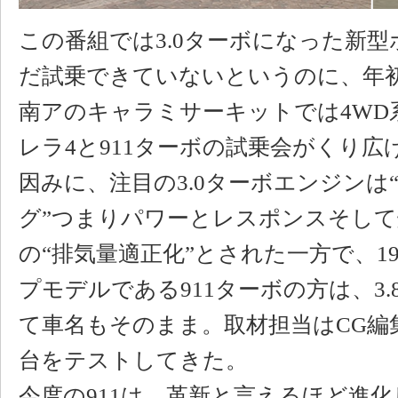
この番組では3.0ターボになった新型
だ試乗できていないというのに、年初
南アのキャラミサーキットでは4WD系
レラ4と911ターボの試乗会がくり広
因みに、注目の3.0ターボエンジンは
グ”つまりパワーとレスポンスそし
の“排気量適正化”とされた一方で、1
プモデルである911ターボの方は、3
て車名もそのまま。取材担当はCG編
台をテストしてきた。
今度の911は、革新と言えるほど進